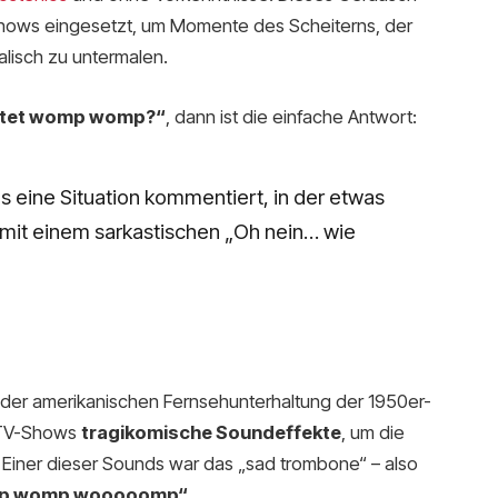
hows eingesetzt, um Momente des Scheiterns, der
alisch zu untermalen.
tet womp womp?“
, dann ist die einfache Antwort:
as eine Situation kommentiert, in der etwas
r mit einem sarkastischen „Oh nein… wie
der amerikanischen Fernsehunterhaltung der 1950er-
e TV-Shows
tragikomische Soundeffekte
, um die
 Einer dieser Sounds war das „sad trombone“ – also
p womp wooooomp“
.