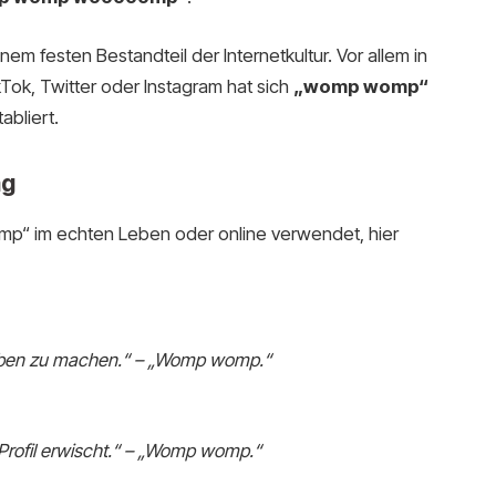
em festen Bestandteil der Internetkultur. Vor allem in
ok, Twitter oder Instagram hat sich
„womp womp“
abliert.
ag
p“ im echten Leben oder online verwendet, hier
aben zu machen.“ – „Womp womp.“
-Profil erwischt.“ – „Womp womp.“