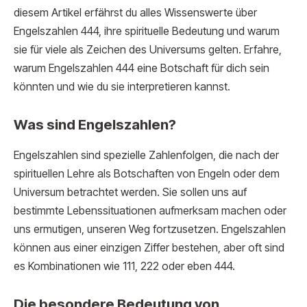
diesem Artikel erfährst du alles Wissenswerte über
Engelszahlen 444, ihre spirituelle Bedeutung und warum
sie für viele als Zeichen des Universums gelten. Erfahre,
warum Engelszahlen 444 eine Botschaft für dich sein
könnten und wie du sie interpretieren kannst.
Was sind Engelszahlen?
Engelszahlen sind spezielle Zahlenfolgen, die nach der
spirituellen Lehre als Botschaften von Engeln oder dem
Universum betrachtet werden. Sie sollen uns auf
bestimmte Lebenssituationen aufmerksam machen oder
uns ermutigen, unseren Weg fortzusetzen. Engelszahlen
können aus einer einzigen Ziffer bestehen, aber oft sind
es Kombinationen wie 111, 222 oder eben 444.
Die besondere Bedeutung von