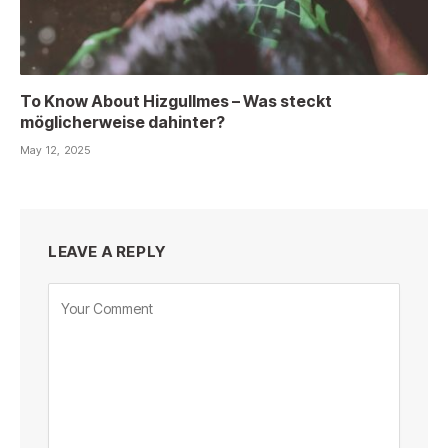
To Know About Hizgullmes – Was steckt
möglicherweise dahinter?
May 12, 2025
LEAVE A REPLY