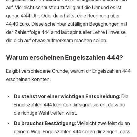
auf. Vielleicht schaust du zufällig auf die Uhr und es ist
genau 4:44 Uhr. Oder du erhältst eine Rechnung über
44,40 Euro. Diese scheinbar zufälligen Begegnungen mit
der Zahlenfolge 444 sind laut spiritueller Lehre Hinweise,
die dich auf etwas aufmerksam machen sollen.
Warum erscheinen Engelszahlen 444?
Es gibt verschiedene Gründe, warum dir Engelszahlen 444
erscheinen könnten:
Du stehst vor einer wichtigen Entscheidung:
Die
Engelszahlen 444 könnten dir signalisieren, dass du
die richtige Wahl treffen wirst.
Du brauchst Bestätigung:
Vielleicht zweifelst du an
deinem Weg. Engelszahlen 444 sollen dir zeigen, dass