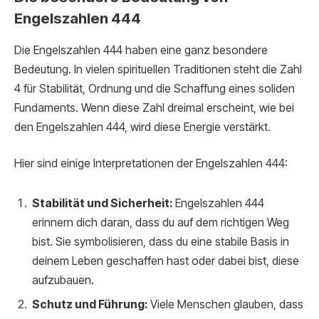
Engelszahlen 444
Die Engelszahlen 444 haben eine ganz besondere
Bedeutung. In vielen spirituellen Traditionen steht die Zahl
4 für Stabilität, Ordnung und die Schaffung eines soliden
Fundaments. Wenn diese Zahl dreimal erscheint, wie bei
den Engelszahlen 444, wird diese Energie verstärkt.
Hier sind einige Interpretationen der Engelszahlen 444:
Stabilität und Sicherheit:
Engelszahlen 444
erinnern dich daran, dass du auf dem richtigen Weg
bist. Sie symbolisieren, dass du eine stabile Basis in
deinem Leben geschaffen hast oder dabei bist, diese
aufzubauen.
Schutz und Führung:
Viele Menschen glauben, dass