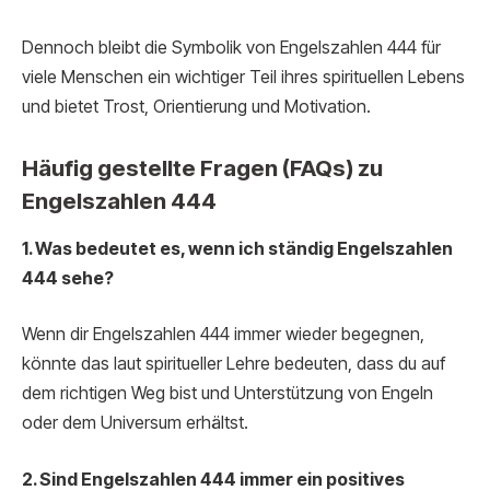
Dennoch bleibt die Symbolik von Engelszahlen 444 für
viele Menschen ein wichtiger Teil ihres spirituellen Lebens
und bietet Trost, Orientierung und Motivation.
Häufig gestellte Fragen (FAQs) zu
Engelszahlen 444
1. Was bedeutet es, wenn ich ständig Engelszahlen
444 sehe?
Wenn dir Engelszahlen 444 immer wieder begegnen,
könnte das laut spiritueller Lehre bedeuten, dass du auf
dem richtigen Weg bist und Unterstützung von Engeln
oder dem Universum erhältst.
2. Sind Engelszahlen 444 immer ein positives