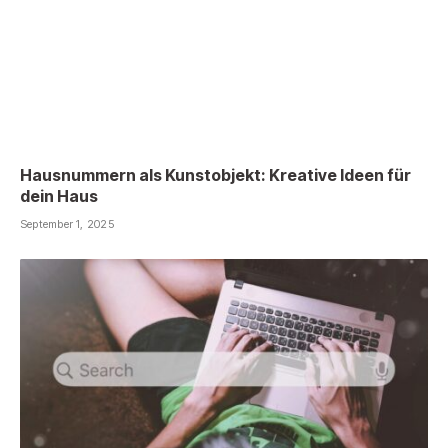
Hausnummern als Kunstobjekt: Kreative Ideen für
dein Haus
September 1, 2025