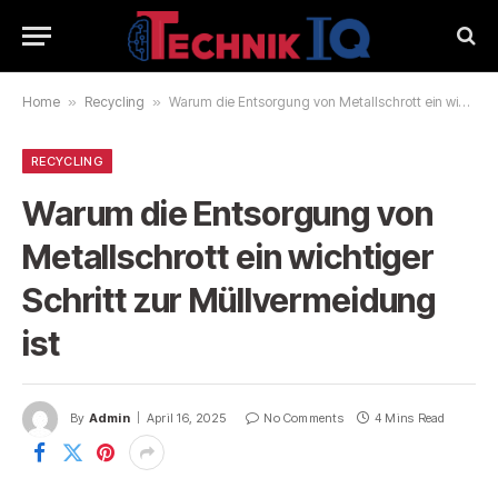
Home
»
Recycling
»
Warum die Entsorgung von Metallschrott ein wichtiger Schritt zur Müllvermeidung ist
RECYCLING
Warum die Entsorgung von
Metallschrott ein wichtiger
Schritt zur Müllvermeidung
ist
By
Admin
April 16, 2025
No Comments
4 Mins Read