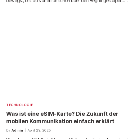
bewegst, bist du sicherlich schon über den Begriff gestolpert:…
TECHNOLOGIE
Was ist eine eSIM-Karte? Die Zukunft der
mobilen Kommunikation einfach erklärt
By
Admin
April 29, 2025