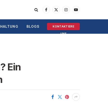
Facebook
X
Instagram
YouTube
(Twitter)
RHALTUNG
BLOGS
KONTAKTIERE
UNS
? Ein
n