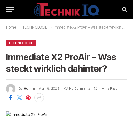
Home
»
TECHNOLOGIE
»
Immediate X2 ProAir – Was steckt wirklich dahinter?
TECHNOLOGIE
Immediate X2 ProAir – Was
steckt wirklich dahinter?
By
Admin
April 8, 2025
No Comments
4 Mins Read